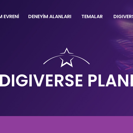
M EVRENİ
DENEYİM ALANLARI
TEMALAR
DIGIVER
DIGIVERSE PLAN